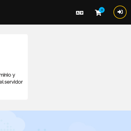
0
minio y
l servidor