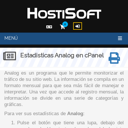
0
MENÚ
Estadisticas Analog en cPanel
Analog es un programa que le permite monitorizar el
tráfico de su sitio web. La información se compila en un
formato mensual para que sea más fácil de manejar e
interpretar. Una vez que accede al registro mensual, la
información se divide en una serie de categorías y
gráficas.
Para ver sus estadísticas de
Analog
:
1.
Pulse el botón que tiene una lupa, debajo del