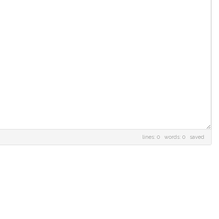
lines: 0 words: 0
saved