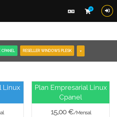
0
X CPANEL
RESELLER WINDOWS PLESK
l Linux
Plan Empresarial Linux
Cpanel
15,00 €
al
/Mensal