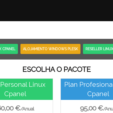
X CPANEL
ALOJAMIENTO WINDOWS PLESK
RESELLER LINU
ESCOLHA O PACOTE
 Personal Linux
Plan Profesiona
Cpanel
Cpanel
60,00 €
95,00 €
/Anual
/Anu